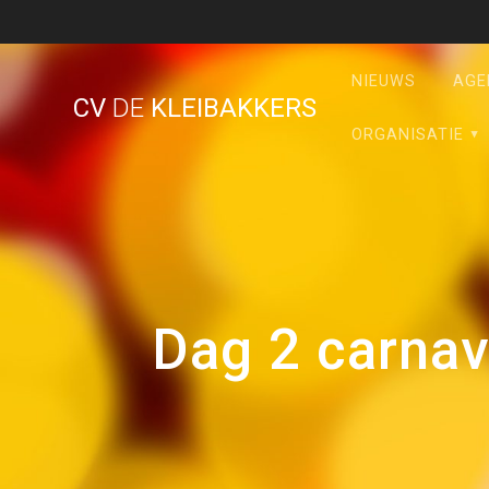
Ga
naar
de
NIEUWS
AGE
inhoud
CV
DE
KLEIBAKKERS
ORGANISATIE
Dag 2 carnav