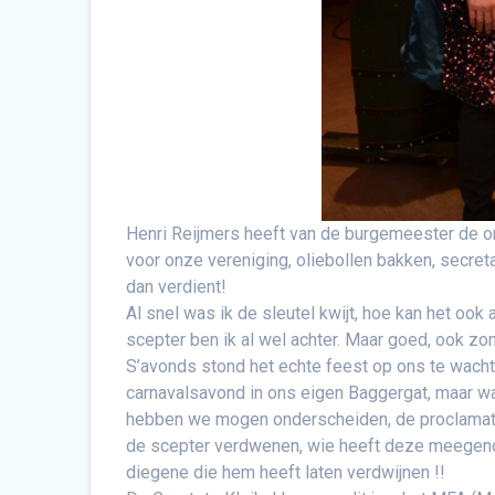
Henri Reijmers heeft van de burgemeester de ord
voor onze vereniging, oliebollen bakken, secret
dan verdient!
Al snel was ik de sleutel kwijt, hoe kan het ook 
scepter ben ik al wel achter. Maar goed, ook zo
S’avonds stond het echte feest op ons te wach
carnavalsavond in ons eigen Baggergat, maar w
hebben we mogen onderscheiden, de proclamati
de scepter verdwenen, wie heeft deze meegenom
diegene die hem heeft laten verdwijnen !!