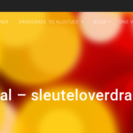
NDA
DANSGARDE ‘DE KLUUTJES’
JEUGD
ONS 
al – sleuteloverdr