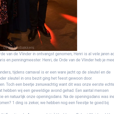
e van de Vlinder in ontvangst genomen, Henri is al vele jaren ac
aris en penningmeester. Henri, de Orde van de Vlinder heb je me
anders, tijdens carnaval is er een ware jacht op de sleutel en de
nder sleutel in ons bezit ging het feest gewoon door.
ten. Toch een beetje zenuwachtig want dit was onze eerste echt
at hebben wij een geweldige avond gehad. Een aantal mensen
e en natuurlijk onze openingsdans. Na de openingsdans was in
en? 1 ding is zeker, we hebben nog een feestje te goed bij