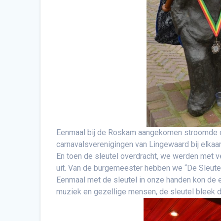
Eenmaal bij de Roskam aangekomen stroomde de 
carnavalsverenigingen van Lingewaard bij elkaar 
En toen de sleutel overdracht, we werden met v
uit. Van de burgemeester hebben we “De Sleutel”
Eenmaal met de sleutel in onze handen kon de 
muziek en gezellige mensen, de sleutel bleek de 