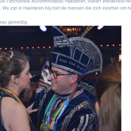
Multi Functionele Accommodatie) Haalderen, Robert Weideveld he
We zijn in Haalderen blij met de mensen die zich inzetten om h
 was geweldig.