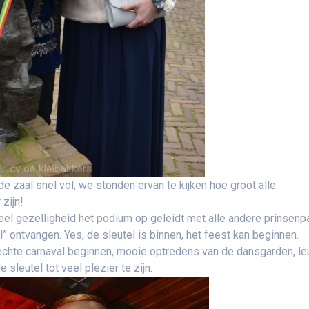
zaal snel vol, we stonden ervan te kijken hoe groot alle
zijn!
eel gezelligheid het podium op geleidt met alle andere prinsenp
 ontvangen. Yes, de sleutel is binnen, het feest kan beginnen.
echte carnaval beginnen, mooie optredens van de dansgarden, l
sleutel tot veel plezier te zijn.