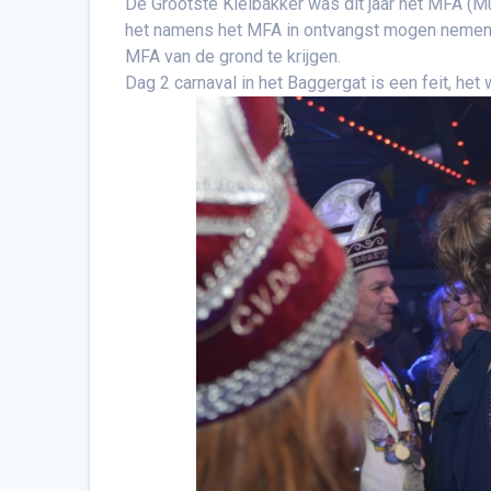
De Grootste Kleibakker was dit jaar het MFA (
het namens het MFA in ontvangst mogen nemen. 
MFA van de grond te krijgen.
Dag 2 carnaval in het Baggergat is een feit, het