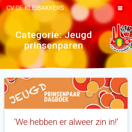
Ga
CV
DE
KLEIBAKKERS
naar
de
inhoud
Categorie:
Jeugd
prinsenparen
‘We hebben er alweer zin in!’