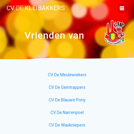
Ga
CV
DE
KLEIBAKKERS
naar
de
inhoud
Vrienden van
CV De Meulewiekers
CV De Geintrappers
CV De Blauwe Pony
CV De Narrenpoel
CV De Waskniepers