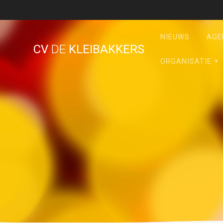
Ga
naar
de
NIEUWS
AGE
inhoud
CV
DE
KLEIBAKKERS
ORGANISATIE