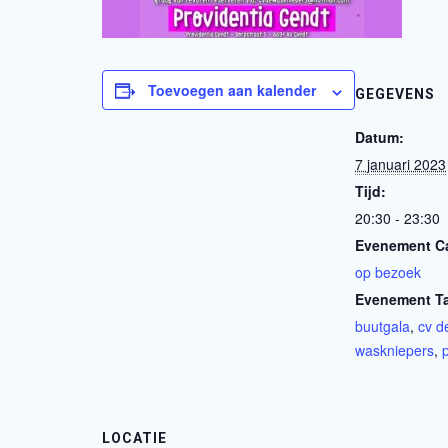
Toevoegen aan kalender
GEGEVENS
Datum:
7 januari 2023
Tijd:
20:30 - 23:30
Evenement Ca
op bezoek
Evenement T
buutgala
,
cv d
waskniepers
,
LOCATIE