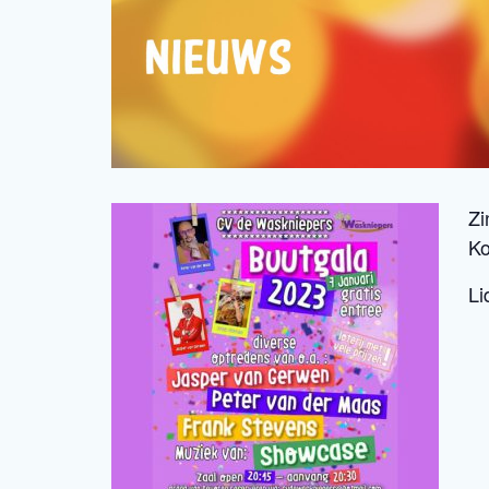
Zi
Ko
Li