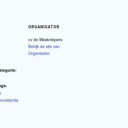
ORGANISATOR
cv de Waskniepers
Bekijk de site van
Organisator
tegorie:
ags:
e
providentia