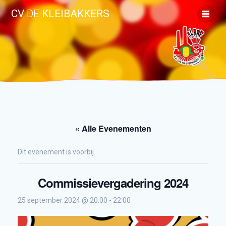
Ga
CV
DE
KLEIBAKKERS
naar
de
inhoud
« Alle Evenementen
Dit evenement is voorbij.
Commissievergadering 2024
25 september 2024 @ 20:00
-
22:00