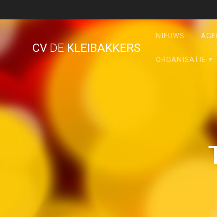
Ga
naar
de
NIEUWS
AGE
inhoud
CV
DE
KLEIBAKKERS
ORGANISATIE