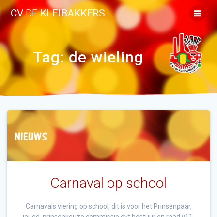
Ga
CV
DE
KLEIBAKKERS
naar
de
inhoud
Tag:
de wieling
Carnaval op school
Carnavals viering op school, dit is voor het Prinsenpaar,
jeugd, prinsenkeuze commissie evt bestuur en raad v11.