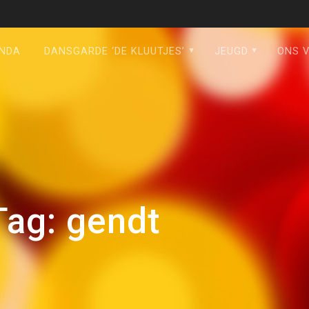
NDA
DANSGARDE ‘DE KLUUTJES’
JEUGD
ONS 
Tag:
gendt