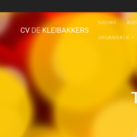
Ga
naar
de
NIEUWS
AGE
inhoud
CV
DE
KLEIBAKKERS
ORGANISATIE