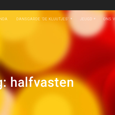
NDA
DANSGARDE ‘DE KLUUTJES’
JEUGD
ONS 
g:
halfvasten