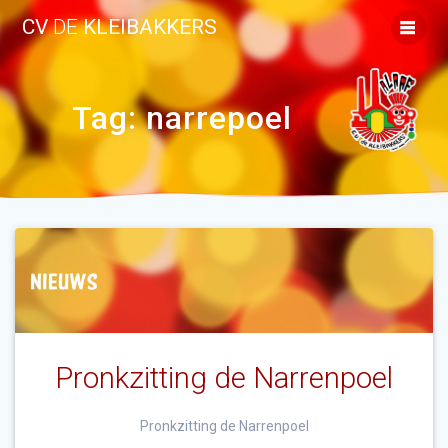
Ga
CV
DE
KLEIBAKKERS
naar
de
inhoud
Tag:
narrepoel
Pronkzitting de Narrenpoel
Pronkzitting de Narrenpoel