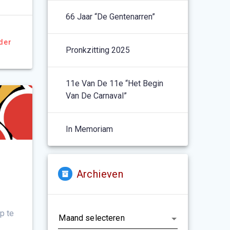
66 Jaar “De Gentenarren”
der
Pronkzitting 2025
11e Van De 11e “het Begin
Van De Carnaval”
In Memoriam
Archieven
Archieven
p te