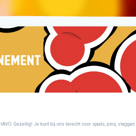
 HAVO. Gezellig! Je kunt bij ons terecht voor sjaals, pins, vlaggen