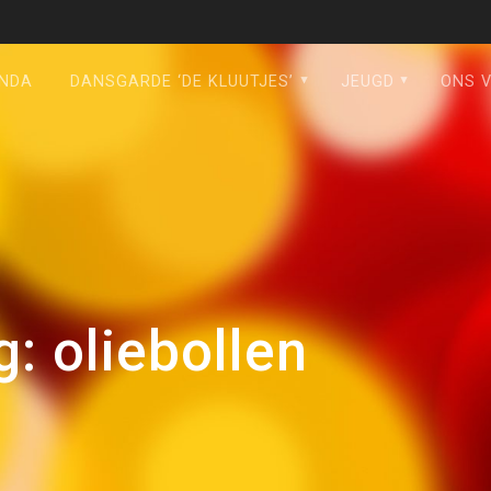
NDA
DANSGARDE ‘DE KLUUTJES’
JEUGD
ONS 
g:
oliebollen