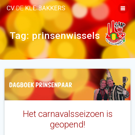
Ga
CV
DE
KLEIBAKKERS
naar
de
inhoud
Tag:
prinsenwissels
Het carnavalsseizoen is
geopend!