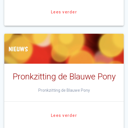
Lees verder
Pronkzitting de Blauwe Pony
Pronkzitting de Blauwe Pony
Lees verder