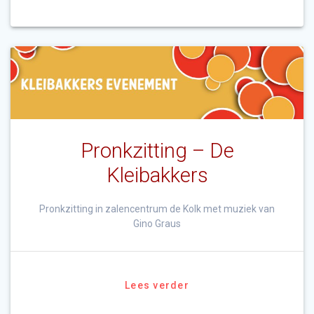
Pronkzitting – De
Kleibakkers
Pronkzitting in zalencentrum de Kolk met muziek van
Gino Graus
Lees verder