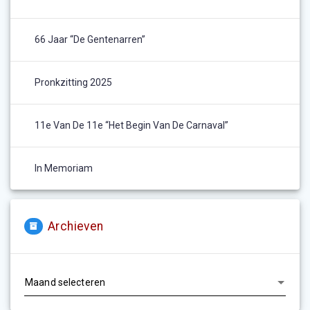
66 Jaar “De Gentenarren”
Pronkzitting 2025
11e Van De 11e “het Begin Van De Carnaval”
In Memoriam
Archieven
Archieven