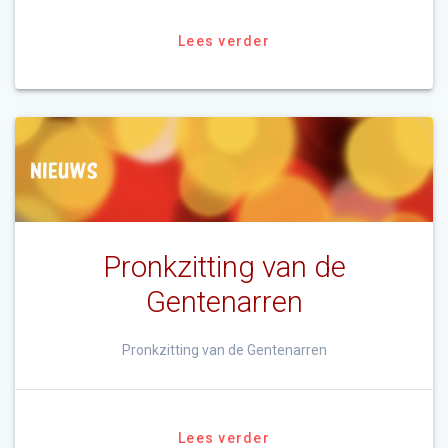
Lees verder
Pronkzitting van de
Gentenarren
Pronkzitting van de Gentenarren
Lees verder