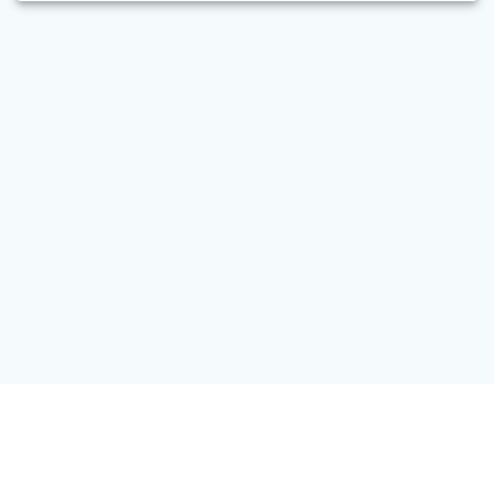
HET POTTEKIEKERTJE
LID WORDEN