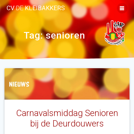
Ga
CV
DE
KLEIBAKKERS
naar
de
inhoud
Tag:
senioren
Carnavalsmiddag Senioren
bij de Deurdouwers