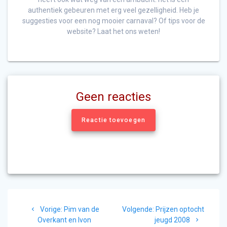
authentiek gebeuren met erg veel gezelligheid. Heb je
suggesties voor een nog mooier carnaval? Of tips voor de
website? Laat het ons weten!
Geen reacties
Reactie toevoegen
Bericht
Vorig
Volgend
Vorige:
Pim van de
Volgende:
Prijzen optocht
navigatie
bericht:
bericht:
Overkant en Ivon
jeugd 2008