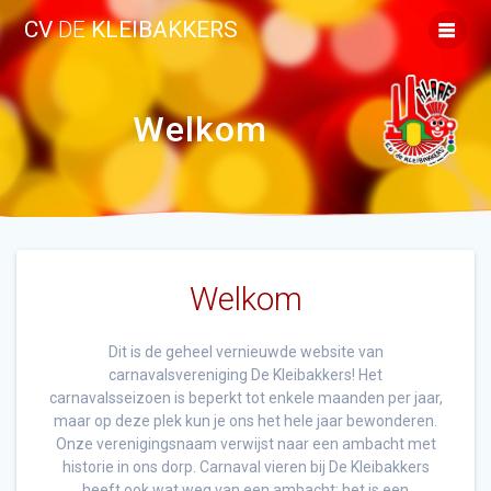
Ga
CV
DE
KLEIBAKKERS
naar
de
inhoud
Welkom
Welkom
Dit is de geheel vernieuwde website van
carnavalsvereniging De Kleibakkers! Het
carnavalsseizoen is beperkt tot enkele maanden per jaar,
maar op deze plek kun je ons het hele jaar bewonderen.
Onze verenigingsnaam verwijst naar een ambacht met
historie in ons dorp. Carnaval vieren bij De Kleibakkers
heeft ook wat weg van een ambacht: het is een