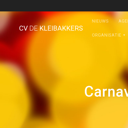
Ga
naar
de
NIEUWS
AGE
inhoud
CV
DE
KLEIBAKKERS
ORGANISATIE
Carnav