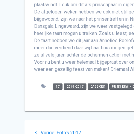
plaatsvindt. Leuk om dit als prinsenpaar in eig
De afgelopen weken hebben we ook niet stil g
bijgewoond, zijn we naar het prinsentreffen 
Dansgala Lingewaard, zijn we weer vastgelegd 
heerlijke taart mogen uitreiken. Zoals u leest, 
De taart hebben we dit jaar aan Annelies Roelof
meer dan verdiend daar wij haar huis mogen gebru
ze al vele jaren achter de schermen actief met
Voor nu bent u weer helemaal bijgepraat over on
weer een gezellig feest van maken! Driemaal Al
17
2015-2017
DAGBOEK
PRINS EDWIN 
Bericht
Vorig
Vorige:
Foto’s 2017