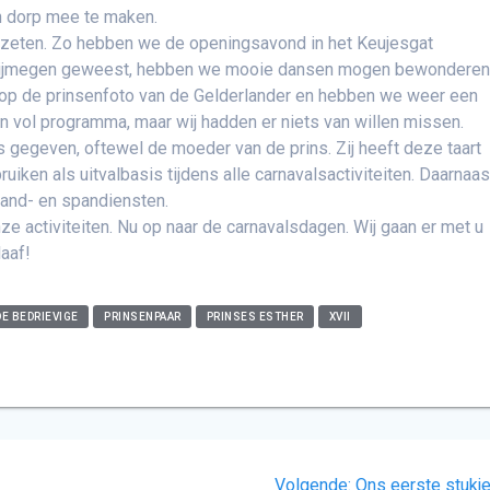
en dorp mee te maken.
ezeten. Zo hebben we de openingsavond in het Keujesgat
in Nijmegen geweest, hebben we mooie dansen mogen bewonderen 
op de prinsenfoto van de Gelderlander en hebben we weer een
een vol programma, maar wij hadden er niets van willen missen.
s gegeven, oftewel de moeder van de prins. Zij heeft deze taart
iken als uitvalbasis tijdens alle carnavalsactiviteiten. Daarnaas
 hand- en spandiensten.
ze activiteiten. Nu op naar de carnavalsdagen. Wij gaan er met u
aaf!
DE BEDRIEVIGE
PRINSENPAAR
PRINSES ESTHER
XVII
Volgend
Volgende:
Ons eerste stukj