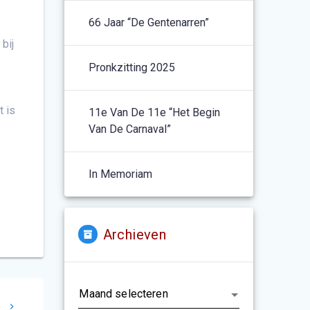
66 Jaar “De Gentenarren”
bij
Pronkzitting 2025
t is
11e Van De 11e “het Begin
Van De Carnaval”
In Memoriam
Archieven
Archieven
e