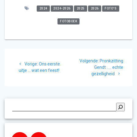
2024
2024-2026
2025
2026
FOTO'S
FOTOBOEK
Bericht
Volgend
Volgende:
Pronkzitting
navigatie
Vorig
Vorige:
Ons eerste
bericht:
Gendt ….. echte
bericht:
uitje … wat een feest!
gezelligheid