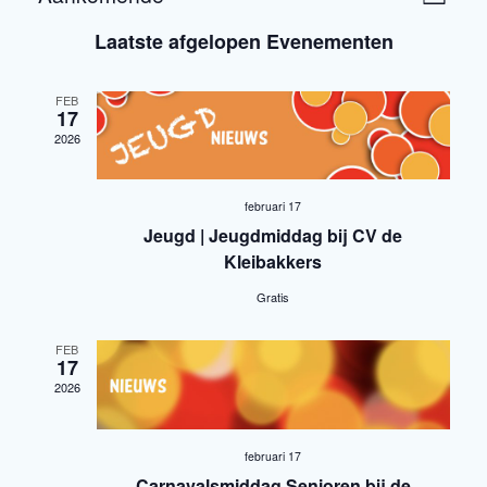
W
Lijst
Selecteer
v
e
Laatste afgelopen Evenementen
een
e
datum.
e
FEB
n
17
r
2026
e
g
m
februari 17
a
e
Jeugd | Jeugdmiddag bij CV de
n
v
Kleibakkers
t
Gratis
e
w
n
FEB
17
e
2026
n
e
a
r
februari 17
Carnavalsmiddag Senioren bij de