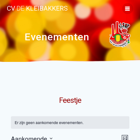
Ga
CV
DE
KLEIBAKKERS
naar
de
inhoud
Evenementen
Feestje
Er zijn geen aankomende evenementen.
E
Aankomende