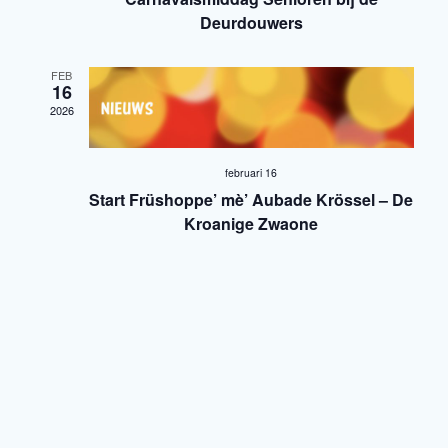
g
v
Deurdouwers
a
i
v
FEB
g
16
e
2026
a
n
t
n
februari 16
Start Früshoppe’ mè’ Aubade Krössel – De
a
i
Kroanige Zwaone
v
e
i
g
a
t
i