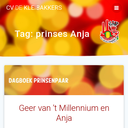
Ga
CV
DE
KLEIBAKKERS
naar
de
inhoud
Tag:
prinses Anja
Geer van ’t Millennium en
Anja