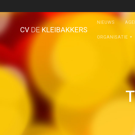
Ga
naar
de
NIEUWS
AGE
inhoud
CV
DE
KLEIBAKKERS
ORGANISATIE
T