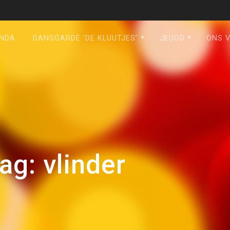
NDA
DANSGARDE ‘DE KLUUTJES’
JEUGD
ONS 
ag:
vlinder