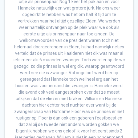
uitje als prinsenpaar. Nog 1 keer het pak aan en voor
Hanneke natuurlijk een wat grotere jurk. Na ons weer
opgedirkt te hebben was het om half 8 tijd om te
vertrekken naar het altijd gezellige Elden. We werden
weer hartelijk ontvangen op de plek waar we ook als
eerste uitje als prinsenpaar naar toe gingen. De
welkomswoorden van de president waren toch niet
helemaal doorgedrongen in Elden, hij had namelijk netjes
verteld dat de prinses uit Haalderen niet dik was maar al
iets meer als 6 maanden zwanger. Toch werd er op de wc
gezegd: zo die prinses is wel erg dik, waarop geantwoord
werd nee die is zwanger. Vol ongeloof werd hier op
gereageerd dat Hanneke toch wel heel erg aan het
hossen was voor iemand die zwanger is. Hanneke werd
die avond ook veel aangesproken over dat ze moest
uitkijken dat de vliezen niet braken. William en Hanneke
dachten hier echter heel nuchter over want bij de
zwangerschap van Hofdame Floor was de prinses er niet
rustiger op, Floor is dan ook een geboren feestbeest en
dat zal bij de tweede niet anders worden gokken we.
Eigenlijk hebben we ons geloof ik voor het eerst sinds 2
jaar netjes gedragen, William is niet in een hondenmand