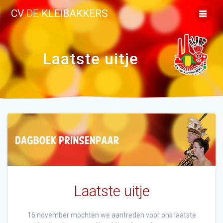
Ga
CV
DE
KLEIBAKKERS
naar
de
inhoud
Laatste uitje
Laatste uitje
16 november mochten we aantreden voor ons laatste