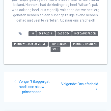
beland, Hanneke had de kleding nog heel, William’s pak
was ook nog heel, dus eigenlijk valt er op dat we heel erg
genoten hebben en een super gezellige avond hebben
gehad niet veel te vertellen. Op naar ons afscheid!!
18
2017-2019
DAGBOEK
HOFDAME FLOOR
PRINS WILLIAM DU VERVE
PRINSENPAAR
PRINSES HANNEKE
XVIII
Bericht
Vorig
Vorige:
’t Baggergat
navigatie
Volgend
Volgende:
Ons afscheid
bericht:
heeft een nieuw
bericht:
prinsenpaar