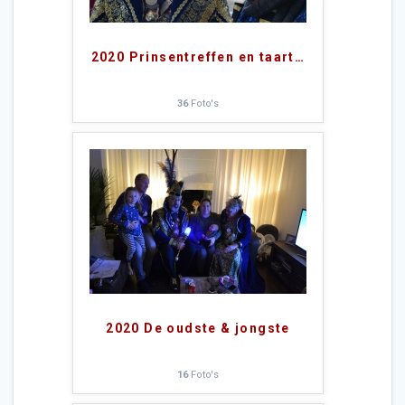
2020 Prinsentreffen en taart
…
36
Foto's
2020 De oudste & jongste
16
Foto's