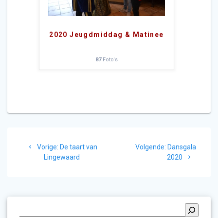
2020 Jeugdmiddag & Matinee
87
Foto's
Bericht
Vorig
Volgend
Vorige:
De taart van
Volgende:
Dansgala
navigatie
bericht:
bericht:
Lingewaard
2020