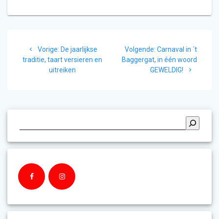
Bericht
Vorig
Volgend
Vorige:
De jaarlijkse
Volgende:
Carnaval in ´t
navigatie
bericht:
bericht:
traditie, taart versieren en
Baggergat, in één woord
uitreiken
GEWELDIG!